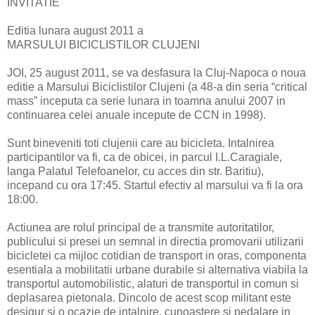
INVITATIE
Editia lunara august 2011 a
MARSULUI BICICLISTILOR CLUJENI
JOI, 25 august 2011, se va desfasura la Cluj-Napoca o noua
editie a Marsului Biciclistilor Clujeni (a 48-a din seria “critical
mass” inceputa ca serie lunara in toamna anului 2007 in
continuarea celei anuale incepute de CCN in 1998).
Sunt bineveniti toti clujenii care au bicicleta. Intalnirea
participantilor va fi, ca de obicei, in parcul I.L.Caragiale,
langa Palatul Telefoanelor, cu acces din str. Baritiu),
incepand cu ora 17:45. Startul efectiv al marsului va fi la ora
18:00.
Actiunea are rolul principal de a transmite autoritatilor,
publicului si presei un semnal in directia promovarii utilizarii
bicicletei ca mijloc cotidian de transport in oras, componenta
esentiala a mobilitatii urbane durabile si alternativa viabila la
transportul automobilistic, alaturi de transportul in comun si
deplasarea pietonala. Dincolo de acest scop militant este
desigur si o ocazie de intalnire, cunoastere si pedalare in