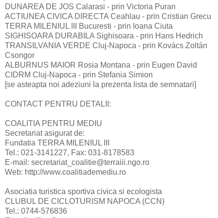
DUNAREA DE JOS Calarasi - prin Victoria Puran
ACTIUNEA CIVICA DIRECTA Ceahlau - prin Cristian Grecu
TERRA MILENIUL III Bucuresti - prin Ioana Ciuta
SIGHISOARA DURABILA Sighisoara - prin Hans Hedrich
TRANSILVANIA VERDE Cluj-Napoca - prin Kovács Zoltán
Csongor
ALBURNUS MAIOR Rosia Montana - prin Eugen David
CIDRM Cluj-Napoca - prin Stefania Simion
[se asteapta noi adeziuni la prezenta lista de semnatari]
CONTACT PENTRU DETALII:
COALITIA PENTRU MEDIU
Secretariat asigurat de:
Fundatia TERRA MILENIUL III
Tel.: 021-3141227, Fax: 031-8178583
E-mail: secretariat_coalitie@terraiii.ngo.ro
Web: http://www.coalitiademediu.ro
Asociatia turistica sportiva civica si ecologista
CLUBUL DE CICLOTURISM NAPOCA (CCN)
Tel.: 0744-576836