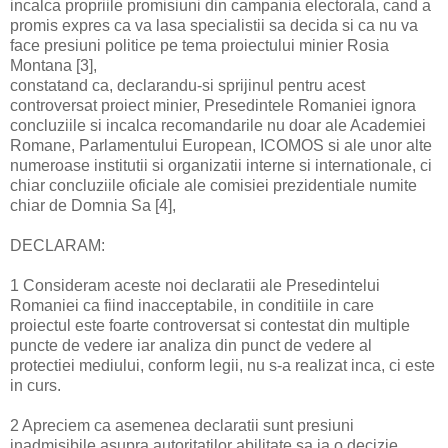
incalca propriile promisiuni din campania electorala, cand a
promis expres ca va lasa specialistii sa decida si ca nu va
face presiuni politice pe tema proiectului minier Rosia
Montana [3],
constatand ca, declarandu-si sprijinul pentru acest
controversat proiect minier, Presedintele Romaniei ignora
concluziile si incalca recomandarile nu doar ale Academiei
Romane, Parlamentului European, ICOMOS si ale unor alte
numeroase institutii si organizatii interne si internationale, ci
chiar concluziile oficiale ale comisiei prezidentiale numite
chiar de Domnia Sa [4],
DECLARAM:
1 Consideram aceste noi declaratii ale Presedintelui
Romaniei ca fiind inacceptabile, in conditiile in care
proiectul este foarte controversat si contestat din multiple
puncte de vedere iar analiza din punct de vedere al
protectiei mediului, conform legii, nu s-a realizat inca, ci este
in curs.
2 Apreciem ca asemenea declaratii sunt presiuni
inadmisibile asupra autoritatilor abilitate sa ia o decizie