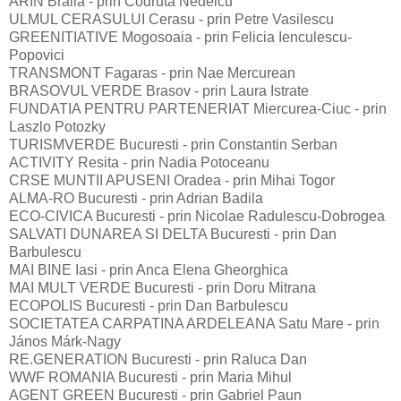
ARIN Braila - prin Codruta Nedelcu
ULMUL CERASULUI Cerasu - prin Petre Vasilescu
GREENITIATIVE Mogosoaia - prin Felicia Ienculescu-
Popovici
TRANSMONT Fagaras - prin Nae Mercurean
BRASOVUL VERDE Brasov - prin Laura Istrate
FUNDATIA PENTRU PARTENERIAT Miercurea-Ciuc - prin
Laszlo Potozky
TURISMVERDE Bucuresti - prin Constantin Serban
ACTIVITY Resita - prin Nadia Potoceanu
CRSE MUNTII APUSENI Oradea - prin Mihai Togor
ALMA-RO Bucuresti - prin Adrian Badila
ECO-CIVICA Bucuresti - prin Nicolae Radulescu-Dobrogea
SALVATI DUNAREA SI DELTA Bucuresti - prin Dan
Barbulescu
MAI BINE Iasi - prin Anca Elena Gheorghica
MAI MULT VERDE Bucuresti - prin Doru Mitrana
ECOPOLIS Bucuresti - prin Dan Barbulescu
SOCIETATEA CARPATINA ARDELEANA Satu Mare - prin
János Márk-Nagy
RE.GENERATION Bucuresti - prin Raluca Dan
WWF ROMANIA Bucuresti - prin Maria Mihul
AGENT GREEN Bucuresti - prin Gabriel Paun