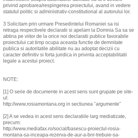
privind aprobarea/respingerea proiectului, avand in vedere
statutul politic si administrativ-constitutional al autorului lor.
3 Solicitam prin urmare Presedintelui Romaniei sa isi
retraga respectivele declaratii si apelam la Domnia Sa sa se
abtina pe viitor de la orice noi declaratii publice favorabile
proiectului cat timp ocupa aceasta functie de demnitate
publica si autoritatile abilitate nu au adoptat decizii cu
caracter definitiv si forta juridica in privinta acceptabilitatii
legale a acestui proiect.
NOTE:
[1] O serie de documente in acest sens sunt grupate pe site-
ul:
http://www.rosiamontana.org in sectiunea "argumente"
[2] A se vedea in acest sens declaratiile larg mediatizate,
precum:
http://www.mediafax.ro/social/basescu-proiectul-rosia-
montana-sa-inceapa-rezerva-de-aur-a-bnr-trebuie-sa-