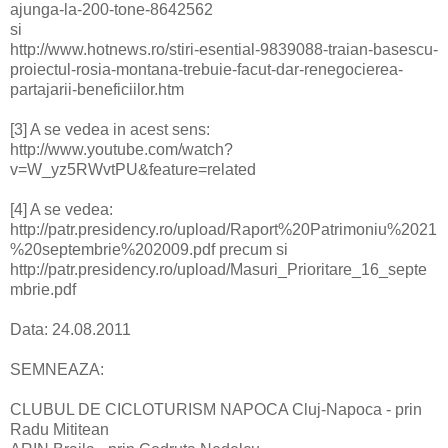
ajunga-la-200-tone-8642562
si
http://www.hotnews.ro/stiri-esential-9839088-traian-basescu-
proiectul-rosia-montana-trebuie-facut-dar-renegocierea-
partajarii-beneficiilor.htm
[3] A se vedea in acest sens:
http://www.youtube.com/watch?
v=W_yz5RWvtPU&feature=related
[4] A se vedea:
http://patr.presidency.ro/upload/Raport%20Patrimoniu%2021
%20septembrie%202009.pdf precum si
http://patr.presidency.ro/upload/Masuri_Prioritare_16_septe
mbrie.pdf
Data: 24.08.2011
SEMNEAZA:
CLUBUL DE CICLOTURISM NAPOCA Cluj-Napoca - prin
Radu Mititean