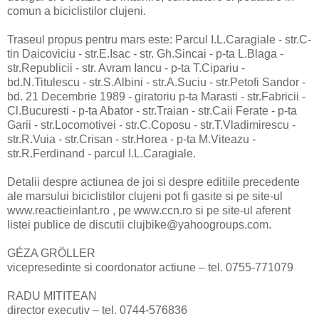
comun a biciclistilor clujeni.
Traseul propus pentru mars este: Parcul I.L.Caragiale - str.C-
tin Daicoviciu - str.E.Isac - str. Gh.Sincai - p-ta L.Blaga -
str.Republicii - str. Avram Iancu - p-ta T.Cipariu -
bd.N.Titulescu - str.S.Albini - str.A.Suciu - str.Petofi Sandor -
bd. 21 Decembrie 1989 - giratoriu p-ta Marasti - str.Fabricii -
Cl.Bucuresti - p-ta Abator - str.Traian - str.Caii Ferate - p-ta
Garii - str.Locomotivei - str.C.Coposu - str.T.Vladimirescu -
str.R.Vuia - str.Crisan - str.Horea - p-ta M.Viteazu -
str.R.Ferdinand - parcul I.L.Caragiale.
Detalii despre actiunea de joi si despre editiile precedente
ale marsului biciclistilor clujeni pot fi gasite si pe site-ul
www.reactieinlant.ro , pe www.ccn.ro si pe site-ul aferent
listei publice de discutii clujbike@yahoogroups.com.
GÉZA GRÖLLER
vicepresedinte si coordonator actiune – tel. 0755-771079
RADU MITITEAN
director executiv – tel. 0744-576836