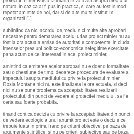
proiectul minier Rosia Montana le va avea asupra mediului
natural in caz ca ar fi pus in practica, si care au fost in mod
repetat amintite de noi, dar si de alte multe institutii si
organizatii [1],
subliniind ca nici acordul de mediu nici multe alte aprobari
necesare pentru demararea acelui urias proiect minier nu au
fost la ora actuala emise de autoritatile competente, in ciuda
imenselor presiuni politico-economice nelegitime exercitate
pana acum de cei interesati in acel proiect minier,
amintind ca emiterea acelor aprobari nu e doar o formalitate
sau o chestiune de timp, deoarece procedura de evaluare a
impactului asupra mediului cu privire la proiectul minier
Rosia Montana nici nu este finalizata la ora actuala, si deci
nici nu se pune problema ca acceptabilitatea realizarii
proiectului, din punct de vedere al protectiei mediului, sa fie
certa sau foarte probabila,
tinand cont ca decizia cu privire la acceptabilitatea din punct
de vedere ecologic a unui anumit proiect este o decizie ce
trebuie luata in primul rand pe criterii obiective, pe baza de
argumente stiintifice, si nu pe criterii subiective sau pe baza