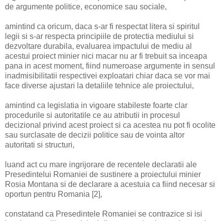
de argumente politice, economice sau sociale,
amintind ca oricum, daca s-ar fi respectat litera si spiritul
legii si s-ar respecta principiile de protectia mediului si
dezvoltare durabila, evaluarea impactului de mediu al
acestui proiect minier nici macar nu ar fi trebuit sa inceapa
pana in acest moment, fiind numeroase argumente in sensul
inadmisibilitatii respectivei exploatari chiar daca se vor mai
face diverse ajustari la detaliile tehnice ale proiectului,
amintind ca legislatia in vigoare stabileste foarte clar
procedurile si autoritatile ce au atributii in procesul
decizional privind acest proiect si ca acestea nu pot fi ocolite
sau surclasate de decizii politice sau de vointa altor
autoritati si structuri,
luand act cu mare ingrijorare de recentele declaratii ale
Presedintelui Romaniei de sustinere a proiectului minier
Rosia Montana si de declarare a acestuia ca fiind necesar si
oportun pentru Romania [2],
constatand ca Presedintele Romaniei se contrazice si isi