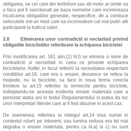
obligarea, iar cei care din teribilism sau alt motiv ar omite sa
o faca pot fi sanctionati pe baza normelor care incimineaza
incalcarea obligatiilor generale, nespecifice, de a conduce
vehiculele intr-un mod care sa incomodeze cat mai putin alti
participanti la traficul rutier.
2.8
Eliminarea unor contradictii si neclaritati privind
obligatiile biciclistilor referitoare la echiparea bicicletei
Prin modificarea art. 161 alin.(1) lit.l) se elimina o serie de
contradictii si neclaritati in ceea ce priveste echiparea
bicicletelor. Astfel, in locul referirii la necesitatea respectarii
conditiilor art.16, care era o eroare, deoarece se refera la
mopede, nu la biciclete, sa face in noua forma corecta
trimitere la art.15 referitor la remorcile pentru biciclete,
indreptandu-se aceasta evidenta eroare materiala care a
persistat atatia ani in textul Regulamentului si putea da loc
unor interpretari literale care ar fi fost abuzive in acest caz.
De asemenea, referirea la intregul art.14 insa numai in
contextul rularii pe intuneric sau lumina redusa era tot mai
degraba o eroare materiala, pentru ca lit.a) si c) nu sunt