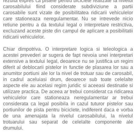
rezulta expres ca pistele pentru biciclete realizate la nivelul
carosabilului fiind considerate subdiviziune a partii
carosabile sunt vizate de posibilitatea ridicarii vehiculelor
care stationeaza neregulamentar. Nu se intrevede nicio
retiune pentru a da textului legal o interpretare restrictiva,
excluzand aceste piste din campul de aplicare a posibilitatii
ridicarii vehiculelor.
Chiar dimpotriva. O interpretare logica si teleologica a
acestei prevederi ar sugera de fapt nevoia unei interpretari
extensive a textului legal, deoarece nu se justifica un regim
diferit al deblocarii pistelor in functie de plasarea lor sau a
anumitor portiuni ale lor la nivel de trotuar sau de carosabil,
in cadrul aceluiasi drum, deoarece sub toate celelalte
aspecte ele au acelasi regim juridic si aceeasi destinatie si
utilizare practica. De aceea ar trebui considerat ca ridicarea
vehiculelor care stationeaza neregulamentar ar trebui
considerata ca legal posibila in cazul tuturor pistelor sau
portiunilor de pista pentru biciclete, indiferent daca e vorba
de una amenajata la nivelul carosabilului, la nivelul
trotuarului sau separat de celelalte componente ale
drumului.