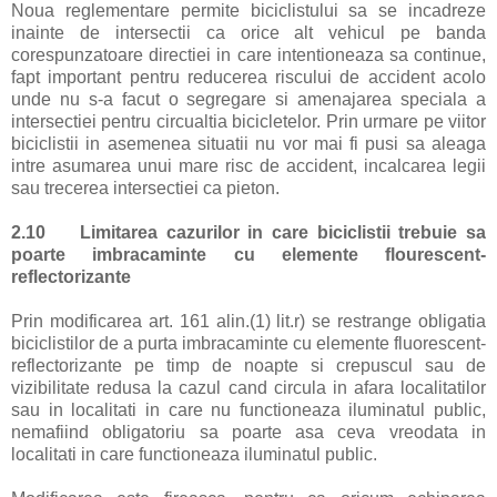
Noua reglementare permite biciclistului sa se incadreze
inainte de intersectii ca orice alt vehicul pe banda
corespunzatoare directiei in care intentioneaza sa continue,
fapt important pentru reducerea riscului de accident acolo
unde nu s-a facut o segregare si amenajarea speciala a
intersectiei pentru circualtia bicicletelor. Prin urmare pe viitor
biciclistii in asemenea situatii nu vor mai fi pusi sa aleaga
intre asumarea unui mare risc de accident, incalcarea legii
sau trecerea intersectiei ca pieton.
2.10
Limitarea cazurilor in care biciclistii trebuie sa
poarte imbracaminte cu elemente flourescent-
reflectorizante
Prin modificarea art. 161 alin.(1) lit.r) se restrange obligatia
biciclistilor de a purta imbracaminte cu elemente fluorescent-
reflectorizante pe timp de noapte si crepuscul sau de
vizibilitate redusa la cazul cand circula in afara localitatilor
sau in localitati in care nu functioneaza iluminatul public,
nemafiind obligatoriu sa poarte asa ceva vreodata in
localitati in care functioneaza iluminatul public.