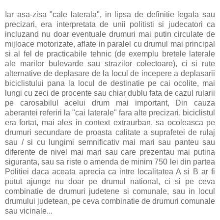
Iar asa-zisa "cale laterala", in lipsa de definitie legala sau
precizari, era interpretata de unii politisti si judecatori ca
incluzand nu doar eventuale drumuri mai putin circulate de
mijloace motorizate, aflate in paralel cu drumul mai principal
si al fel de practicabile tehnic (de exemplu bretele laterale
ale marilor bulevarde sau strazilor colectoare), ci si rute
alternative de deplasare de la locul de incepere a deplasarii
biciclistului pana la locul de destinatie pe cai ocolite, mai
lungi cu zeci de procente sau chiar dublu fata de cazul rularii
pe carosabilul acelui drum mai important, Din cauza
aberantei referiri la "cai laterale" fara alte precizari, biciclistul
era fortat, mai ales in context extraurban, sa ocoleasca pe
drumuri secundare de proasta calitate a suprafetei de rulaj
sau / si cu lungimi semnificativ mai mari sau panteu sau
diferente de nivel mai mari sau care prezentau mai putina
siguranta, sau sa riste o amenda de minim 750 lei din partea
Politiei daca aceata aprecia ca intre localitatea A si B ar fi
putut ajunge nu doar pe drumul national, ci si pe ceva
combinatie de drumuri judetene si comunale, sau in locul
drumului judetean, pe ceva combinatie de drumuri comunale
sau vicinale...