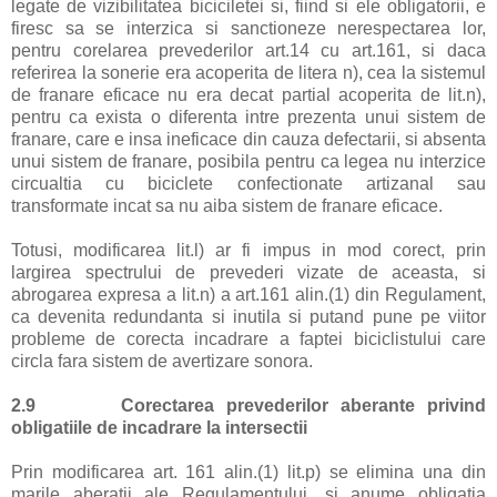
legate de vizibilitatea biciciletei si, fiind si ele obligatorii, e
firesc sa se interzica si sanctioneze nerespectarea lor,
pentru corelarea prevederilor art.14 cu art.161, si daca
referirea la sonerie era acoperita de litera n), cea la sistemul
de franare eficace nu era decat partial acoperita de lit.n),
pentru ca exista o diferenta intre prezenta unui sistem de
franare, care e insa ineficace din cauza defectarii, si absenta
unui sistem de franare, posibila pentru ca legea nu interzice
circualtia cu biciclete confectionate artizanal sau
transformate incat sa nu aiba sistem de franare eficace.
Totusi, modificarea lit.l) ar fi impus in mod corect, prin
largirea spectrului de prevederi vizate de aceasta, si
abrogarea expresa a lit.n) a art.161 alin.(1) din Regulament,
ca devenita redundanta si inutila si putand pune pe viitor
probleme de corecta incadrare a faptei biciclistului care
circla fara sistem de avertizare sonora.
2.9
Corectarea prevederilor aberante privind
obligatiile de incadrare la intersectii
Prin modificarea art. 161 alin.(1) lit.p) se elimina una din
marile aberatii ale Regulamentului, si anume obligatia