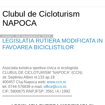
Clubul de Cicloturism
NAPOCA
vineri, 23 decembrie 2016
LEGISLATIA RUTIERA MODIFICATA IN
FAVOAREA BICICLISTILOR
Asociatia turistica sportiva civica si ecologista
CLUBUL DE CICLOTURISM "NAPOCA" (CCN)
str. Septimiu Albini nr.133 ap.18
400457 Cluj-Napoca web:
www.ccn.ro
tel. 0744-576836 e-mail:
office@ccn.ro
CIF: 5800675 RNPJFSP: 3561 / A / 1992
=================================