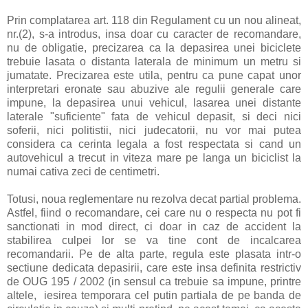
Prin complatarea art. 118 din Regulament cu un nou alineat,
nr.(2), s-a introdus, insa doar cu caracter de recomandare,
nu de obligatie, precizarea ca la depasirea unei biciclete
trebuie lasata o distanta laterala de minimum un metru si
jumatate. Precizarea este utila, pentru ca pune capat unor
interpretari eronate sau abuzive ale regulii generale care
impune, la depasirea unui vehicul, lasarea unei distante
laterale "suficiente" fata de vehicul depasit, si deci nici
soferii, nici politistii, nici judecatorii, nu vor mai putea
considera ca cerinta legala a fost respectata si cand un
autovehicul a trecut in viteza mare pe langa un biciclist la
numai cativa zeci de centimetri.
Totusi, noua reglementare nu rezolva decat partial problema.
Astfel, fiind o recomandare, cei care nu o respecta nu pot fi
sanctionati in mod direct, ci doar in caz de accident la
stabilirea culpei lor se va tine cont de incalcarea
recomandarii. Pe de alta parte, regula este plasata intr-o
sectiune dedicata depasirii, care este insa definita restrictiv
de OUG 195 / 2002 (in sensul ca trebuie sa impune, printre
altele,
iesirea temporara cel putin partiala de pe banda de