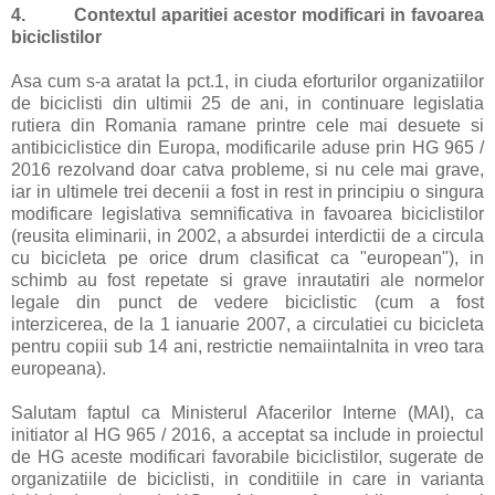
4.
Contextul aparitiei acestor modificari in favoarea
biciclistilor
Asa cum s-a aratat la pct.1, in ciuda eforturilor organizatiilor
de biciclisti din ultimii 25 de ani, in continuare legislatia
rutiera din Romania ramane printre cele mai desuete si
antibiciclistice din Europa, modificarile aduse prin HG 965 /
2016 rezolvand doar catva probleme, si nu cele mai grave,
iar in ultimele trei decenii a fost in rest in principiu o singura
modificare legislativa semnificativa in favoarea biciclistilor
(reusita eliminarii, in 2002, a absurdei interdictii de a circula
cu bicicleta pe orice drum clasificat ca "european"), in
schimb au fost repetate si grave inrautatiri ale normelor
legale din punct de vedere biciclistic (cum a fost
interzicerea, de la 1 ianuarie 2007, a circulatiei cu bicicleta
pentru copiii sub 14 ani, restrictie nemaiintalnita in vreo tara
europeana).
Salutam faptul ca Ministerul Afacerilor Interne (MAI), ca
initiator al HG 965 / 2016, a acceptat sa include in proiectul
de HG aceste modificari favorabile biciclistilor, sugerate de
organizatiile de biciclisti, in conditiile in care in varianta