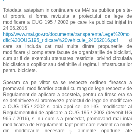
Totodata, asteptam in continuare ca MAI sa publice pe site-
ul propriu
ș
i forma revizuita a proiectului de lege de
modificare a OUG 195 / 2002 pe care l-a publicat ini
ț
ial in
24.06.2016
http://www.mai.gov.ro/documente/transparenta/Lege%20mo
dfic%20OUG195_ridicare%20vehicule_24062016.pdf
ș
i
care sa includa cat mai multe dintre propunerile de
modificare
ș
i completare facute de organiza
ț
iile de biciclisti,
cum ar fi de exemplu atenuarea restrictiei privind circulatia
biciclistica a copiilor sau definitiile
s
i regimul infrastructurilor
pentru biciclete.
Speram ca pe viitor sa se respecte ordinea fireasca a
promovarii modificarilor actului cu rang de lege respectiv de
Regulament de aplicare a acesteia, pentru ca firesc era sa
se definitiveze si promoveze proiectul de lege de modificare
a OUG 195 / 2002 si abia apoi cel de HG
modificator al
Regulamentului de aplicare a OUG 195 / 2002 (devenit HG
965 / 2016), si nu cum s-a procedat, promovand mai intai
modificarea de Regulament, fapt pentr care evident ca multe
din modificarile necesare
ș
i alinierile oportune ale