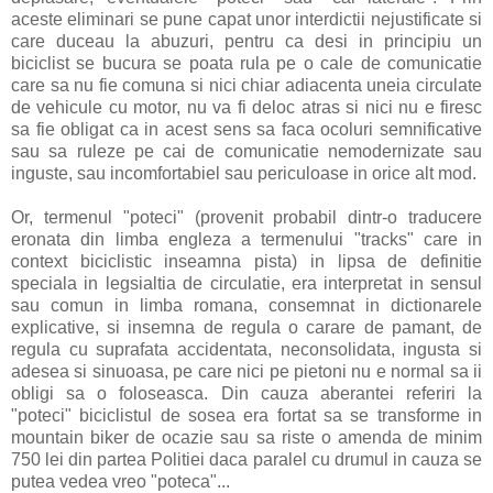
aceste eliminari se pune capat unor interdictii nejustificate si
care duceau la abuzuri, pentru ca desi in principiu un
biciclist se bucura se poata rula pe o cale de comunicatie
care sa nu fie comuna si nici chiar adiacenta uneia circulate
de vehicule cu motor, nu va fi deloc atras si nici nu e firesc
sa fie obligat ca in acest sens sa faca ocoluri semnificative
sau sa ruleze pe cai de comunicatie nemodernizate sau
inguste, sau incomfortabiel sau periculoase in orice alt mod.
Or, termenul "poteci" (provenit probabil dintr-o traducere
eronata din limba engleza a termenului "tracks" care in
context biciclistic inseamna pista) in lipsa de definitie
speciala in legsialtia de circulatie, era interpretat in sensul
sau comun in limba romana, consemnat in dictionarele
explicative, si insemna de regula o carare de pamant, de
regula cu suprafata accidentata, neconsolidata, ingusta si
adesea si sinuoasa, pe care nici pe pietoni nu e normal sa ii
obligi sa o foloseasca. Din cauza aberantei referiri la
"poteci" biciclistul de sosea era fortat sa se transforme in
mountain biker de ocazie sau sa riste o amenda de minim
750 lei din partea Politiei daca paralel cu drumul in cauza se
putea vedea vreo "poteca"...