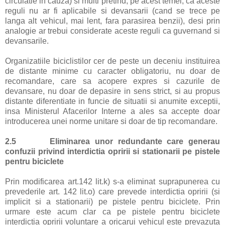
circulatie in cauza) si multi pretind, pe acest temei, ca aceste
reguli nu ar fi aplicabile si devansarii (cand se trece pe
langa alt vehicul, mai lent, fara parasirea benzii), desi prin
analogie ar trebui considerate aceste reguli ca guvernand si
devansarile.
Organizatiile biciclistilor cer de peste un deceniu instituirea
de distante minime cu caracter obligatoriu, nu doar de
recomandare, care sa acopere expres si cazurile de
devansare, nu doar de depasire in sens strict, si au propus
distante diferentiate in funcie de situatii si anumite exceptii,
insa Ministerul Afacerilor Interne a ales sa accepte doar
introducerea unei norme unitare si doar de tip recomandare.
2.5
Eliminarea unor redundante care generau
confuzii privind interdictia opririi si stationarii pe pistele
pentru biciclete
Prin modificarea art.142 lit.k) s-a eliminat suprapunerea cu
prevederile art. 142 lit.o) care prevede interdictia opririi (si
implicit si a stationarii) pe pistele pentru biciclete. Prin
urmare este acum clar ca pe pistele pentru biciclete
interdictia opririi voluntare a oricarui vehicul este prevazuta