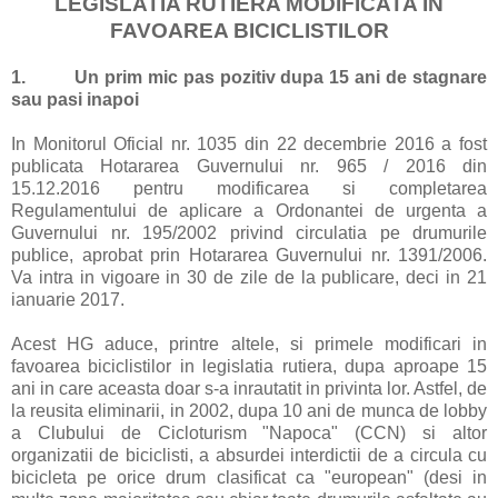
LEGISLATIA RUTIERA MODIFICATA IN
FAVOAREA BICICLISTILOR
1.
Un prim mic pas pozitiv dupa 15 ani de stagnare
sau pasi inapoi
In Monitorul Oficial nr. 1035 din 22 decembrie 2016 a fost
publicata Hotararea Guvernului nr. 965 / 2016 din
15.12.2016 pentru modificarea si completarea
Regulamentului de aplicare a Ordonantei de urgenta a
Guvernului nr. 195/2002 privind circulatia pe drumurile
publice, aprobat prin Hotararea Guvernului nr. 1391/2006.
Va intra in vigoare in 30 de zile de la publicare, deci in 21
ianuarie 2017.
Acest HG aduce, printre altele, si primele modificari in
favoarea biciclistilor in legislatia rutiera, dupa aproape 15
ani in care aceasta doar s-a inrautatit in privinta lor. Astfel, de
la reusita eliminarii, in 2002, dupa 10 ani de munca de lobby
a Clubului de Cicloturism "Napoca" (CCN) si altor
organizatii de biciclisti, a absurdei interdictii de a circula cu
bicicleta pe orice drum clasificat ca "european" (desi in