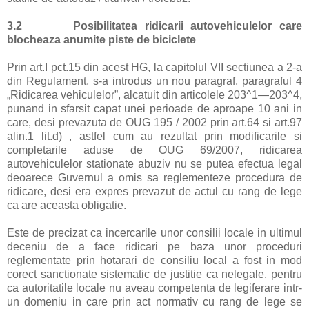
3.2
Posibilitatea ridicarii autovehiculelor care
blocheaza anumite piste de biciclete
Prin art.I pct.15 din acest HG, la capitolul VII sectiunea a 2-a
din Regulament, s-a introdus un nou paragraf, paragraful 4
„Ridicarea vehiculelor”, alcatuit din articolele 203^1—203^4,
punand in sfarsit capat unei perioade de aproape 10 ani in
care, desi prevazuta de OUG 195 / 2002 prin art.64 si art.97
alin.1 lit.d) , astfel cum au rezultat prin modificarile si
completarile aduse de OUG 69/2007, ridicarea
autovehiculelor stationate abuziv nu se putea efectua legal
deoarece Guvernul a omis sa reglementeze procedura de
ridicare, desi era expres prevazut de actul cu rang de lege
ca are aceasta obligatie.
Este de precizat ca incercarile unor consilii locale in ultimul
deceniu de a face ridicari pe baza unor proceduri
reglementate prin hotarari de consiliu local a fost in mod
corect sanctionate sistematic de justitie ca nelegale, pentru
ca autoritatile locale nu aveau competenta de legiferare intr-
un domeniu in care prin act normativ cu rang de lege se