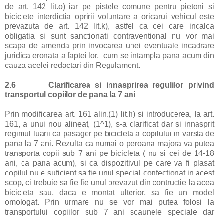
de art. 142 lit.o) iar pe pistele comune pentru pietoni si
biciclete interdictia opririi voluntare a oricarui vehicul este
prevazuta de art. 142 lit.k), astfel ca cei care incalca
obligatia si sunt sanctionati contraventional nu vor mai
scapa de amenda prin invocarea unei eventuale incadrare
juridica eronata a faptei lor,
cum se intampla pana acum din
cauza acelei redactari din Regulament.
2.6
Clarificarea si innasprirea regulilor privind
transportul copiilor de pana la 7 ani
Prin modificarea art. 161 alin.(1) lit.h) si introducerea, la art.
161, a unui nou alineat, (1^1), s-a clarificat dar si innasprit
regimul luarii ca pasager pe bicicleta a copilului in varsta de
pana la 7 ani. Rezulta ca numai o peroana majora va putea
transporta copii sub 7 ani pe bicicleta ( nu si cei de 14-18
ani, ca pana acum), si ca dispozitivul pe care va fi plasat
copilul nu e suficient sa fie unul special confectionat in acest
scop, ci trebuie sa fie fie unul prevazut din contructie la acea
bicicleta sau, daca e montat ulterior, sa fie un model
omologat. Prin urmare nu se vor mai putea folosi la
transportului copiilor sub 7 ani scaunele speciale dar