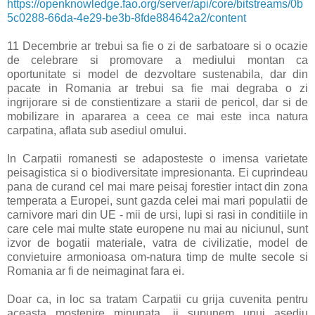
https://openknowledge.fao.org/server/api/core/bitstreams/0b
5c0288-66da-4e29-be3b-8fde884642a2/content
11 Decembrie ar trebui sa fie o zi de sarbatoare si o ocazie
de celebrare si promovare a mediului montan ca
oportunitate si model de dezvoltare sustenabila, dar din
pacate in Romania ar trebui sa fie mai degraba o zi
ingrijorare si de constientizare a starii de pericol, dar si de
mobilizare in apararea a ceea ce mai este inca natura
carpatina, aflata sub asediul omului.
In Carpatii romanesti se adaposteste o imensa varietate
peisagistica si o biodiversitate impresionanta. Ei cuprindeau
pana de curand cel mai mare peisaj forestier intact din zona
temperata a Europei, sunt gazda celei mai mari populatii de
carnivore mari din UE - mii de ursi, lupi si rasi in conditiile in
care cele mai multe state europene nu mai au niciunul, sunt
izvor de bogatii materiale, vatra de civilizatie, model de
convietuire armonioasa om-natura timp de multe secole si
Romania ar fi de neimaginat fara ei.
Doar ca, in loc sa tratam Carpatii cu grija cuvenita pentru
aceasta mostenire minunata, ii supunem unui asediu