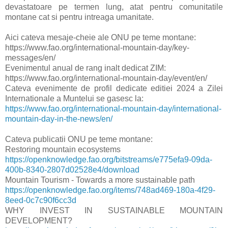
devastatoare pe termen lung, atat pentru comunitatile
montane cat si pentru intreaga umanitate.
Aici cateva mesaje-cheie ale ONU pe teme montane:
https://www.fao.org/international-mountain-day/key-
messages/en/
Evenimentul anual de rang inalt dedicat ZIM:
https://www.fao.org/international-mountain-day/event/en/
Cateva evenimente de profil dedicate editiei 2024 a Zilei
Internationale a Muntelui se gasesc la:
https://www.fao.org/international-mountain-day/international-
mountain-day-in-the-news/en/
Cateva publicatii ONU pe teme montane:
Restoring mountain ecosystems
https://openknowledge.fao.org/bitstreams/e775efa9-09da-
400b-8340-2807d02528e4/download
Mountain Tourism - Towards a more sustainable path
https://openknowledge.fao.org/items/748ad469-180a-4f29-
8eed-0c7c90f6cc3d
WHY INVEST IN SUSTAINABLE MOUNTAIN
DEVELOPMENT?