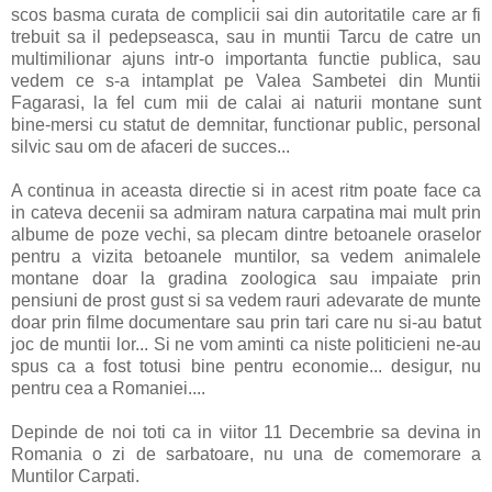
scos basma curata de complicii sai din autoritatile care ar fi
trebuit sa il pedepseasca, sau in muntii Tarcu de catre un
multimilionar ajuns intr-o importanta functie publica, sau
vedem ce s-a intamplat pe Valea Sambetei din Muntii
Fagarasi, la fel cum mii de calai ai naturii montane sunt
bine-mersi cu statut de demnitar, functionar public, personal
silvic sau om de afaceri de succes...
A continua in aceasta directie si in acest ritm poate face ca
in cateva decenii sa admiram natura carpatina mai mult prin
albume de poze vechi, sa plecam dintre betoanele oraselor
pentru a vizita betoanele muntilor, sa vedem animalele
montane doar la gradina zoologica sau impaiate prin
pensiuni de prost gust si sa vedem rauri adevarate de munte
doar prin filme documentare sau prin tari care nu si-au batut
joc de muntii lor... Si ne vom aminti ca niste politicieni ne-au
spus ca a fost totusi bine pentru economie... desigur, nu
pentru cea a Romaniei....
Depinde de noi toti ca in viitor 11 Decembrie sa devina in
Romania o zi de sarbatoare, nu una de comemorare a
Muntilor Carpati.