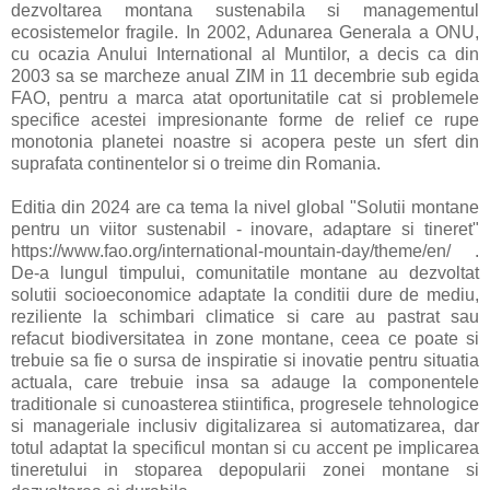
dezvoltarea montana sustenabila si managementul
ecosistemelor fragile. In 2002, Adunarea Generala a ONU,
cu ocazia Anului International al Muntilor, a decis ca din
2003 sa se marcheze anual ZIM in 11 decembrie sub egida
FAO, pentru a marca atat oportunitatile cat si problemele
specifice acestei impresionante forme de relief ce rupe
monotonia planetei noastre si acopera peste un sfert din
suprafata continentelor si o treime din Romania.
Editia din 2024 are ca tema la nivel global "Solutii montane
pentru un viitor sustenabil - inovare, adaptare si tineret"
https://www.fao.org/international-mountain-day/theme/en/ .
De-a lungul timpului, comunitatile montane au dezvoltat
solutii socioeconomice adaptate la conditii dure de mediu,
reziliente la schimbari climatice si care au pastrat sau
refacut biodiversitatea in zone montane, ceea ce poate si
trebuie sa fie o sursa de inspiratie si inovatie pentru situatia
actuala, care trebuie insa sa adauge la componentele
traditionale si cunoasterea stiintifica, progresele tehnologice
si manageriale inclusiv digitalizarea si automatizarea, dar
totul adaptat la specificul montan si cu accent pe implicarea
tineretului in stoparea depopularii zonei montane si