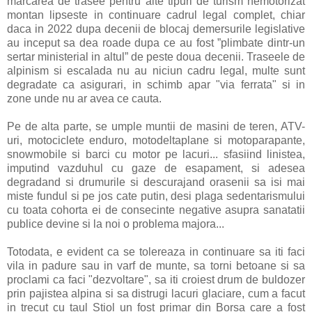
marcarea de trasee pentru alte tipuri de turism nemotorizat
montan lipseste in continuare cadrul legal complet, chiar
daca in 2022 dupa decenii de blocaj demersurile legislative
au inceput sa dea roade dupa ce au fost ”plimbate dintr-un
sertar ministerial in altul” de peste doua decenii. Traseele de
alpinism si escalada nu au niciun cadru legal, multe sunt
degradate ca asigurari, in schimb apar "via ferrata" si in
zone unde nu ar avea ce cauta.
Pe de alta parte, se umple muntii de masini de teren, ATV-
uri, motociclete enduro, motodeltaplane si motoparapante,
snowmobile si barci cu motor pe lacuri... sfasiind linistea,
imputind vazduhul cu gaze de esapament, si adesea
degradand si drumurile si descurajand orasenii sa isi mai
miste fundul si pe jos cate putin, desi plaga sedentarismului
cu toata cohorta ei de consecinte negative asupra sanatatii
publice devine si la noi o problema majora...
Totodata, e evident ca se tolereaza in continuare sa iti faci
vila in padure sau in varf de munte, sa torni betoane si sa
proclami ca faci "dezvoltare", sa iti croiest drum de buldozer
prin pajistea alpina si sa distrugi lacuri glaciare, cum a facut
in trecut cu taul Stiol un fost primar din Borsa care a fost