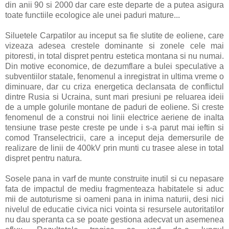
din anii 90 si 2000 dar care este departe de a putea asigura
toate functiile ecologice ale unei paduri mature...
Siluetele Carpatilor au inceput sa fie slutite de eoliene, care
vizeaza adesea crestele dominante si zonele cele mai
pitoresti, in total dispret pentru estetica montana si nu numai.
Din motive economice, de dezumflare a bulei speculative a
subventiilor statale, fenomenul a inregistrat in ultima vreme o
diminuare, dar cu criza energetica declansata de conflictul
dintre Rusia si Ucraina, sunt mari presiuni pe reluarea ideii
de a umple golurile montane de paduri de eoliene. Si creste
fenomenul de a construi noi linii electrice aeriene de inalta
tensiune trase peste creste pe unde i s-a parut mai ieftin si
comod Transelectricii, care a inceput deja demersurile de
realizare de linii de 400kV prin munti cu trasee alese in total
dispret pentru natura.
Sosele pana in varf de munte construite inutil si cu nepasare
fata de impactul de mediu fragmenteaza habitatele si aduc
mii de autoturisme si oameni pana in inima naturii, desi nici
nivelul de educatie civica nici vointa si resursele autoritatilor
nu dau speranta ca se poate gestiona adecvat un asemenea