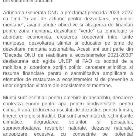
dezvoltarea ei durabila.
Adunarea Generala ONU a proclamat perioada 2023–2027
ca fiind "5 ani de actiune pentru dezvoltarea regiunilor
montane", avand printre obiective si atragerea de finantari
pentru zona montana, dezvoltare "verde" ca tehnologie si
abordare economica, cresterea cooperarii intre tarile
muntoase, dezvoltarea stiintei si educatiei pe teme de
dezvoltare montana sustenabila. Acesti ani sunt parte din
"Decada ONU de reabilitare a ecosistemelor 2021-2030"
desfasurata sub egida UNEP si FAO cu scopul de a
mobiliza si coordona sprijin politic, cercetare stiintifica si
resurse financiare pentru o semnificativa amplificare a
eforturilor de restaurare a ecosistemelor si de prevenire a
unor degradari viitoare ale ecosistemelor montane.
Muntii sunt esentiali pentru omenire in ansamblu, deoarece
conteaza enorm pentru apa, pentru biodiversitate, pentru
clima, hrana, reducerea riscului de dezastre, pentru turism,
tineret, energie si traditii. Dar sunt amenintati de schimbarile
climatice, degradarea solurilor si peisajului,
supraexploatarea resurelor naturale, dezastre naturale,
antropizare excesiva, cu consecinte pe potential