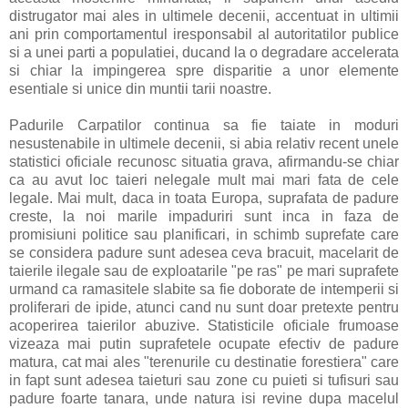
distrugator mai ales in ultimele decenii, accentuat in ultimii
ani prin comportamentul iresponsabil al autoritatilor publice
si a unei parti a populatiei, ducand la o degradare accelerata
si chiar la impingerea spre disparitie a unor elemente
esentiale si unice din muntii tarii noastre.
Padurile Carpatilor continua sa fie taiate in moduri
nesustenabile in ultimele decenii, si abia relativ recent unele
statistici oficiale recunosc situatia grava, afirmandu-se chiar
ca au avut loc taieri nelegale mult mai mari fata de cele
legale. Mai mult, daca in toata Europa, suprafata de padure
creste, la noi marile impaduriri sunt inca in faza de
promisiuni politice sau planificari, in schimb suprefate care
se considera padure sunt adesea ceva bracuit, macelarit de
taierile ilegale sau de exploatarile "pe ras" pe mari suprafete
urmand ca ramasitele slabite sa fie doborate de intemperii si
proliferari de ipide, atunci cand nu sunt doar pretexte pentru
acoperirea taierilor abuzive. Statisticile oficiale frumoase
vizeaza mai putin suprafetele ocupate efectiv de padure
matura, cat mai ales "terenurile cu destinatie forestiera" care
in fapt sunt adesea taieturi sau zone cu puieti si tufisuri sau
padure foarte tanara, unde natura isi revine dupa macelul