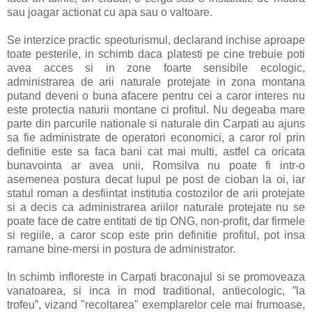
sau joagar actionat cu apa sau o valtoare.
Se interzice practic speoturismul, declarand inchise aproape
toate pesterile, in schimb daca platesti pe cine trebuie poti
avea acces si in zone foarte sensibile ecologic,
administrarea de arii naturale protejate in zona montana
putand deveni o buna afacere pentru cei a caror interes nu
este protectia naturii montane ci profitul. Nu degeaba mare
parte din parcurile nationale si naturale din Carpati au ajuns
sa fie administrate de operatori economici, a caror rol prin
definitie este sa faca bani cat mai multi, astfel ca oricata
bunavointa ar avea unii, Romsilva nu poate fi intr-o
asemenea postura decat lupul pe post de cioban la oi, iar
statul roman a desfiintat institutia costozilor de arii protejate
si a decis ca administrarea ariilor naturale protejate nu se
poate face de catre entitati de tip ONG, non-profit, dar firmele
si regiile, a caror scop este prin definitie profitul, pot insa
ramane bine-mersi in postura de administrator.
In schimb infloreste in Carpati braconajul si se promoveaza
vanatoarea, si inca in mod traditional, antiecologic, ”la
trofeu”, vizand "recoltarea" exemplarelor cele mai frumoase,