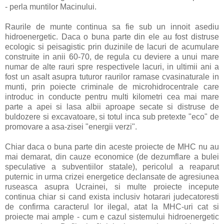
- perla muntilor Macinului.
Raurile de munte continua sa fie sub un innoit asediu
hidroenergetic. Daca o buna parte din ele au fost distruse
ecologic si peisagistic prin duzinile de lacuri de acumulare
construite in anii 60-70, de regula cu deviere a unui mare
numar de alte rauri spre respectivele lacuri, in ultimii ani a
fost un asalt asupra tuturor raurilor ramase cvasinaturale in
munti, prin poiecte criminale de microhidrocentrale care
introduc in conducte pentru multi kilometri cea mai mare
parte a apei si lasa albii aproape secate si distruse de
buldozere si excavatoare, si totul inca sub pretexte "eco" de
promovare a asa-zisei "energii verzi".
Chiar daca o buna parte din aceste proiecte de MHC nu au
mai demarat, din cauze economice (de dezumflare a bulei
speculative a subventiilor statale), pericolul a reaparut
puternic in urma crizei energetice declansate de agresiunea
ruseasca asupra Ucrainei, si multe proiecte incepute
continua chiar si cand exista inclusiv hotarari judecatoresti
de confirma caracterul lor ilegal, atat la MHC-uri cat si
proiecte mai ample - cum e cazul sistemului hidroenergetic