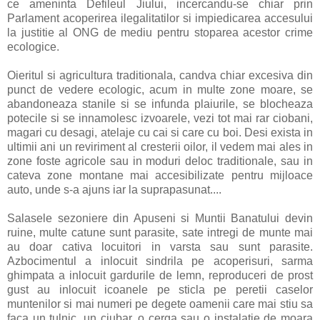
ce ameninta Defileul Jiului, incercandu-se chiar prin
Parlament acoperirea ilegalitatilor si impiedicarea accesului
la justitie al ONG de mediu pentru stoparea acestor crime
ecologice.
Oieritul si agricultura traditionala, candva chiar excesiva din
punct de vedere ecologic, acum in multe zone moare, se
abandoneaza stanile si se infunda plaiurile, se blocheaza
potecile si se innamolesc izvoarele, vezi tot mai rar ciobani,
magari cu desagi, atelaje cu cai si care cu boi. Desi exista in
ultimii ani un reviriment al cresterii oilor, il vedem mai ales in
zone foste agricole sau in moduri deloc traditionale, sau in
cateva zone montane mai accesibilizate pentru mijloace
auto, unde s-a ajuns iar la suprapasunat....
Salasele sezoniere din Apuseni si Muntii Banatului devin
ruine, multe catune sunt parasite, sate intregi de munte mai
au doar cativa locuitori in varsta sau sunt parasite.
Azbocimentul a inlocuit sindrila pe acoperisuri, sarma
ghimpata a inlocuit gardurile de lemn, reproduceri de prost
gust au inlocuit icoanele pe sticla pe peretii caselor
muntenilor si mai numeri pe degete oamenii care mai stiu sa
faca un tulnic, un ciubar, o cerga sau o instalatie de moara