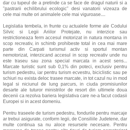
dar cu tupeul de a pretinde ca se face de dragul naturii si a
"pastrarii echilibrului ecologic" desi vanatorii vizeaza de
cele mai multe ori animalele cele mai viguroase....
Legislatia tembela, in frunte cu actualele forme ale Codului
Silvic si Legii Ariilor Protejate, nu interzice sau
restrictioneaza ferm accesul motorizat in natura montana in
scop recreativ, in schimb prohibeste total in cea mai mare
parte din Carpati turismul activ si sportul montan
nemotorizat, interzicand accesul in scop recreativ unde nu
este traseu sau zona special marcata in acest sens...
Marcate turistic sunt sub 0,1% din poteci, exclusiv pentru
turism pedestru, iar pentru turism ecvestru, biciclistic sau pe
schiuri nu exista deloc trasee marcate, in tot cazul nu in mod
legal si niciunul de lung parcurs, in ciuda promisiunilor
desarte ale tuturor ministrilor de resort din ultimele doua
decenii ca rezolva bariera legislativa care ne-a facut codasii
Europei si in acest domeniu.
Pentru traseele de turism pedestru, fondurile pentru marcaje
ar trebui asigurate, conform legii, de Consiliile Judetene, dar
multe continua sa nu aloce resursele necesare. Pentru