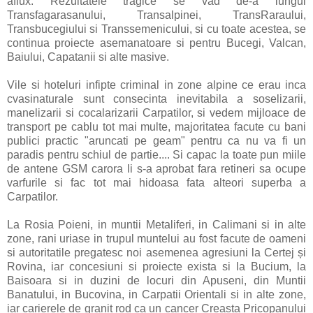
aflux. Rezultatele tragice se vad de-a lungul
Transfagarasanului, Transalpinei, TransRaraului,
Transbucegiului si Transsemenicului, si cu toate acestea, se
continua proiecte asemanatoare si pentru Bucegi, Valcan,
Baiului, Capatanii si alte masive.
Vile si hoteluri infipte criminal in zone alpine ce erau inca
cvasinaturale sunt consecinta inevitabila a soselizarii,
manelizarii si cocalarizarii Carpatilor, si vedem mijloace de
transport pe cablu tot mai multe, majoritatea facute cu bani
publici practic "aruncati pe geam" pentru ca nu va fi un
paradis pentru schiul de partie.... Si capac la toate pun miile
de antene GSM carora li s-a aprobat fara retineri sa ocupe
varfurile si fac tot mai hidoasa fata alteori superba a
Carpatilor.
La Rosia Poieni, in muntii Metaliferi, in Calimani si in alte
zone, rani uriase in trupul muntelui au fost facute de oameni
si autoritatile pregatesc noi asemenea agresiuni la Certej și
Rovina, iar concesiuni si proiecte exista si la Bucium, la
Baisoara si in duzini de locuri din Apuseni, din Muntii
Banatului, in Bucovina, in Carpatii Orientali si in alte zone,
iar carierele de granit rod ca un cancer Creasta Pricopanului